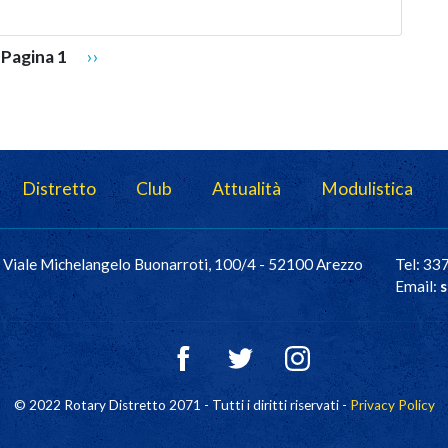
Pagina successiva
Pagina 1
››
Distretto
Club
Attualità
Modulistica
Viale Michelangelo Buonarroti, 100/4 - 52100 Arezzo
Tel: 3
Email:
s
© 2022 Rotary Distretto 2071 - Tutti i diritti riservati -
Privacy Policy