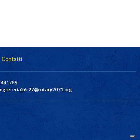
Contatti
37441789
egreteria26-27@rotary2071.org