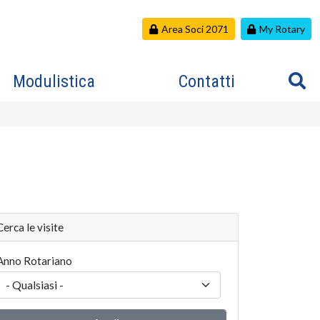
Area Soci 2071
My Rotary
Modulistica
Contatti
Cerca le visite
Anno Rotariano