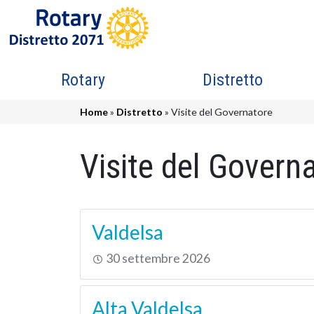
Salta al contenuto principale
Navigazione principale
Rotary
Distretto
Briciole di pane
Home
Distretto
Visite del Governatore
Visite del Govern
Valdelsa
30 settembre 2026
Alta Valdelsa