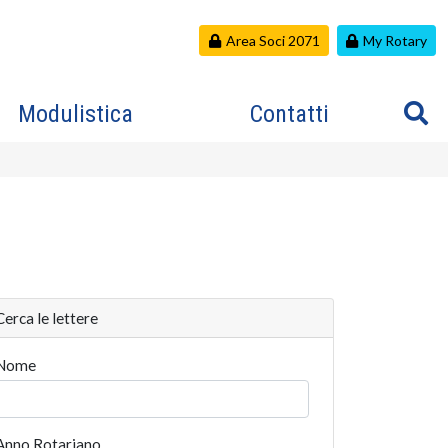
Area Soci 2071
My Rotary
Modulistica
Contatti
Cerca le lettere
Nome
Anno Rotariano