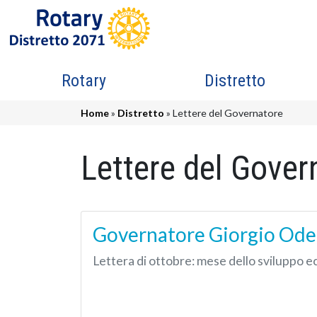
Salta al contenuto principale
Navigazione principale
Rotary
Distretto
Briciole di pane
Home
Distretto
Lettere del Governatore
Lettere del Gover
Governatore Giorgio Odell
Lettera di ottobre: mese dello sviluppo