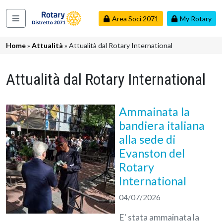
Salta al contenuto principale
Area Soci 2071
My Rotary
Navigazione principale
Briciole di pane
Home
Attualità
Attualità dal Rotary International
Attualità dal Rotary International
Ammainata la
bandiera italiana
alla sede di
Evanston del
Rotary
International
04/07/2026
E' stata ammainata la