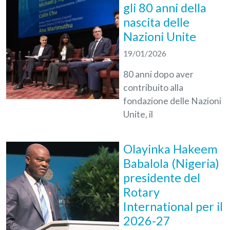
gli 80 anni della
nascita delle
Nazioni Unite
19/01/2026
80 anni dopo aver
contribuito alla
fondazione delle Nazioni
Unite, il
Olayinka Hakeem
Babalola (Nigeria)
presidente del
Rotary
International per il
2026-27