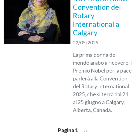
Convention del
Rotary
International a
Calgary
22/05/2025
La prima donna del
mondo arabo a ricevere il
Premio Nobel per la pace
parlerà alla Convention
del Rotary International
2025, che si terrà dal 21
al 25 giugno a Calgary,
Alberta, Canada.
Paginazione
Pagina successiva
Pagina 1
››