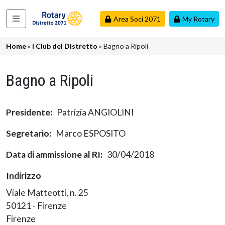
Salta al contenuto principale
Area Soci 2071
My Rotary
Navigazione principale
Briciole di pane
Home
I Club del Distretto
Bagno a Ripoli
Bagno a Ripoli
Presidente
Patrizia ANGIOLINI
Segretario
Marco ESPOSITO
Data di ammissione al RI
30/04/2018
Indirizzo
Viale Matteotti, n. 25
50121 - Firenze
Firenze