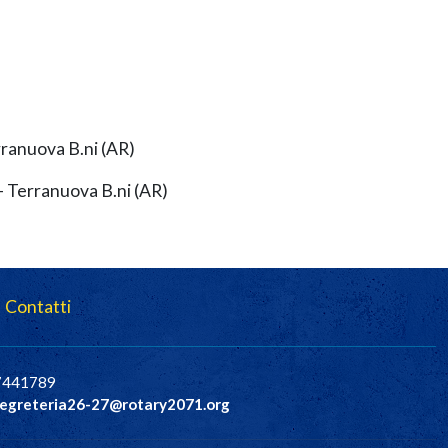
rranuova B.ni (AR)
- Terranuova B.ni (AR)
Contatti
37441789
egreteria26-27@rotary2071.org