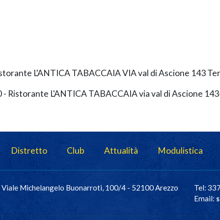
- Ristorante L'ANTICA TABACCAIA VIA val di Ascione 143 Te
.30 - Ristorante L'ANTICA TABACCAIA via val di Ascione 143
Distretto
Club
Attualità
Modulistica
Viale Michelangelo Buonarroti, 100/4 - 52100 Arezzo
Tel: 3
Email:
s