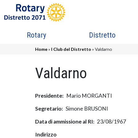
Salta al contenuto principale
Navigazione principale
Rotary
Distretto
Briciole di pane
Home
I Club del Distretto
Valdarno
Valdarno
Presidente
Mario MORGANTI
Segretario
Simone BRUSONI
Data di ammissione al RI
23/08/1967
Indirizzo