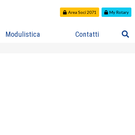
Area Soci 2071
My Rotary
Modulistica
Contatti