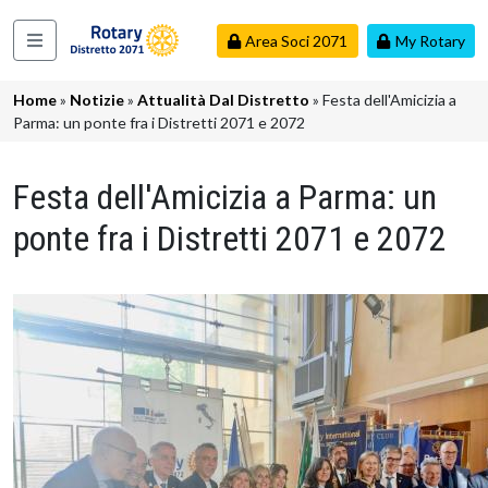
Salta al contenuto principale
Area Soci 2071
My Rotary
Navigazione principale
Briciole di pane
Home
Notizie
Attualità Dal Distretto
Festa dell'Amicizia a
Parma: un ponte fra i Distretti 2071 e 2072
Festa dell'Amicizia a Parma: un
ponte fra i Distretti 2071 e 2072