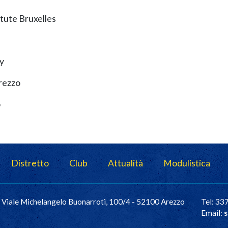
tute Bruxelles
y
rezzo
o
Distretto
Club
Attualità
Modulistica
Viale Michelangelo Buonarroti, 100/4 - 52100 Arezzo
Tel: 3
Email:
s