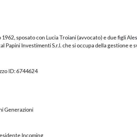
o 1962, sposato con Lucia Troiani (avvocato) e due figli Ale
tal Papini Investimenti S.r.l. che si occupa della gestione e 
zzo ID: 6744624
i Generazioni
esidente Incoming