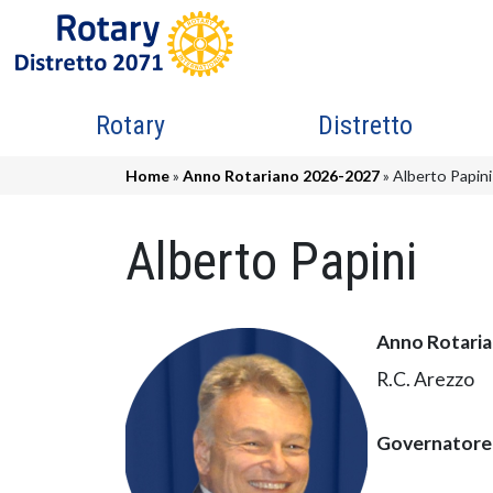
Salta al contenuto principale
Navigazione principale
Rotary
Distretto
Briciole di pane
Home
Anno Rotariano 2026-2027
Alberto Papini
Alberto Papini
Anno Rotari
R.C. Arezzo
Governatore 