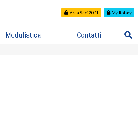
Area Soci 2071
My Rotary
Modulistica
Contatti