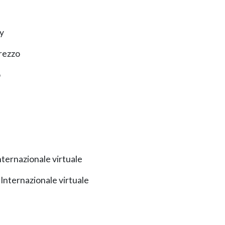
y
rezzo
o
ternazionale virtuale
nternazionale virtuale