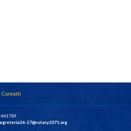
Contatti
37441789
egreteria26-27@rotary2071.org