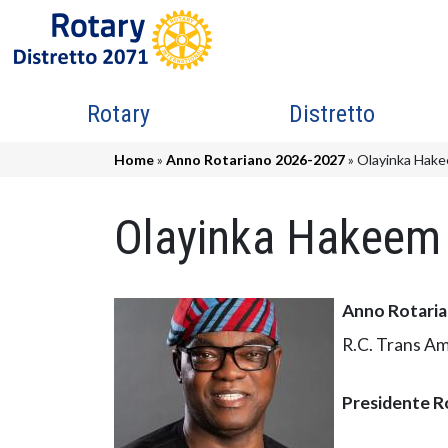
Salta al contenuto principale
Navigazione principale
Rotary
Distretto
Briciole di pane
Home
Anno Rotariano 2026-2027
Olayinka Hake
Olayinka Hakeem
Anno Rotari
R.C. Trans Am
Presidente R