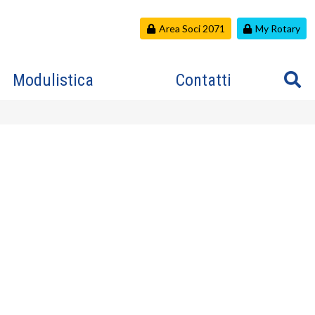
Area Soci 2071
My Rotary
Modulistica
Contatti