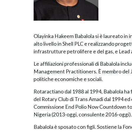
Olayinka Hakeem Babalola si è laureato in in
alto livello in Shell PLC e realizzando proget
infrastrutture petrolifere e del gas, e Le
Le affiliazioni professionali di Babalola inc
Management Practitioners. È membro del Jeri
politiche economiche e sociali.
Rotaractiano dal 1988 al 1994, Babalola ha 
del Rotary Club di Trans Amadi dal 1994 ed è
Commissione End Polio Now Countdown to H
Nigeria (2013-oggi, consulente 2016-oggi).
Babalola è sposato con figli. Sostiene la 