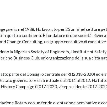
gegneria nel 1988. Ha lavorato per 25 anni nel settore petr
ti in quattro continenti. È fondatore di due società: Riviera 
ad and Change Consulting, un gruppo consultivo di executiv
ludono la Nigerian Society of Engineers, l'Institute of Safe
cho Business Club, un'organizzazione della sua città natal
fatto parte del Consiglio centrale del RI (2018-2020) ed è
 stato governatore distrettuale dal 2011 al 2012. Ha fatto p
istory Campaign (2017-2023, vicepresidente 2017-2020) 
Fondazione Rotary con un fondo di dotazione nominativo e 