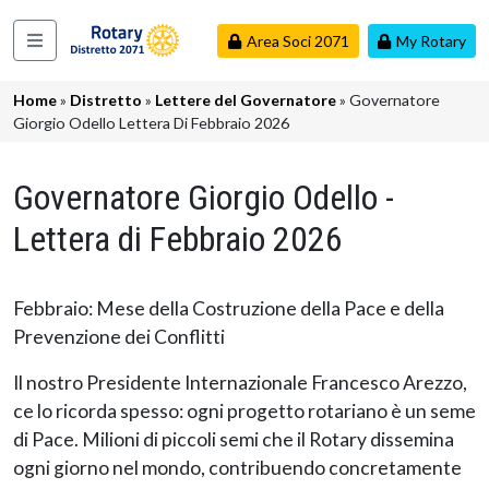
Salta al contenuto principale
Area Soci 2071
My Rotary
Navigazione principale
Briciole di pane
Home
Distretto
Lettere del Governatore
Governatore
Giorgio Odello Lettera Di Febbraio 2026
Governatore Giorgio Odello -
Lettera di Febbraio 2026
Febbraio: Mese della Costruzione della Pace e della
Prevenzione dei Conflitti
Il nostro Presidente Internazionale Francesco Arezzo,
ce lo ricorda spesso: ogni progetto rotariano è un seme
di Pace. Milioni di piccoli semi che il Rotary dissemina
ogni giorno nel mondo, contribuendo concretamente