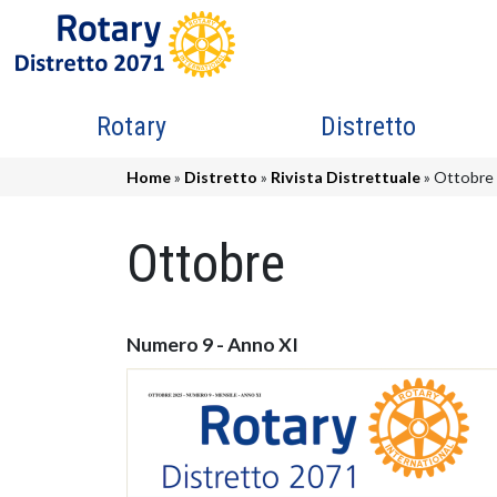
Salta al contenuto principale
Navigazione principale
Rotary
Distretto
Briciole di pane
Home
Distretto
Rivista Distrettuale
Ottobre
Ottobre
Numero 9 - Anno XI