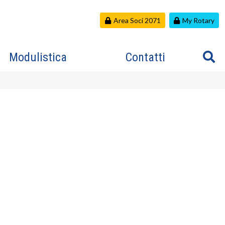
Area Soci 2071
My Rotary
Modulistica
Contatti