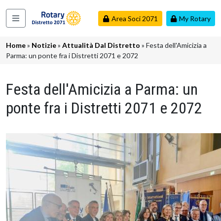
Salta al contenuto principale
Area Soci 2071
My Rotary
Navigazione principale
Briciole di pane
Home
Notizie
Attualità Dal Distretto
Festa dell'Amicizia a
Parma: un ponte fra i Distretti 2071 e 2072
Festa dell'Amicizia a Parma: un
ponte fra i Distretti 2071 e 2072