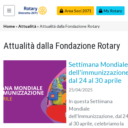
Salta al contenuto principale
Area Soci 2071
My Rotary
Navigazione principale
Briciole di pane
Home
Attualità
Attualità dalla Fondazione Rotary
Attualità dalla Fondazione Rotary
Settimana Mondiale
dell'immunizzazion
dal 24 al 30 aprile
25/04/2025
In questa Settimana
Mondiale
dell'Immunizzazione, dal 2
al 30 aprile, celebriamo la