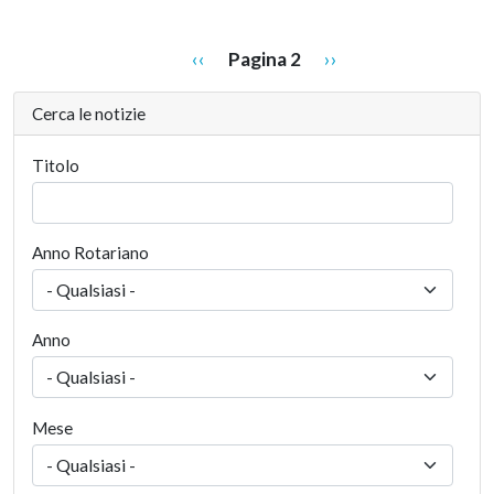
Paginazione
Pagina precedente
Pagina successiva
‹‹
Pagina 2
››
Cerca le notizie
Titolo
Anno Rotariano
Anno
Mese