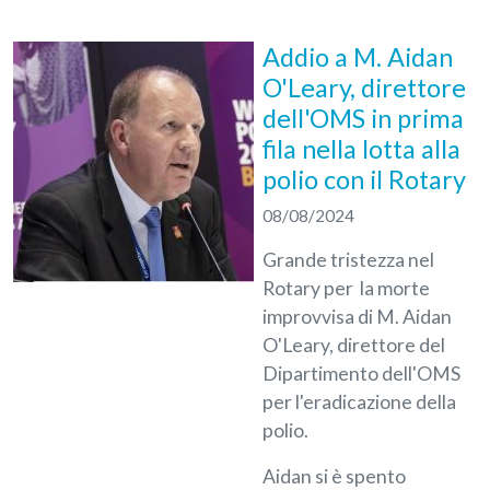
Addio a M. Aidan
O'Leary, direttore
dell'OMS in prima
fila nella lotta alla
polio con il Rotary
08/08/2024
Grande tristezza nel
Rotary per la morte
improvvisa di M. Aidan
O'Leary, direttore del
Dipartimento dell'OMS
per l'eradicazione della
polio.
Aidan si è spento