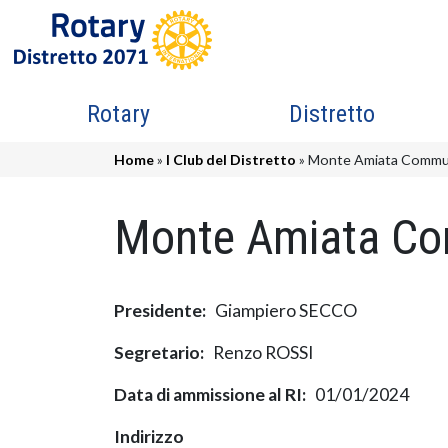
Salta al contenuto principale
Navigazione principale
Rotary
Distretto
Briciole di pane
Home
I Club del Distretto
Monte Amiata Commu
Monte Amiata C
Presidente
Giampiero SECCO
Segretario
Renzo ROSSI
Data di ammissione al RI
01/01/2024
Indirizzo