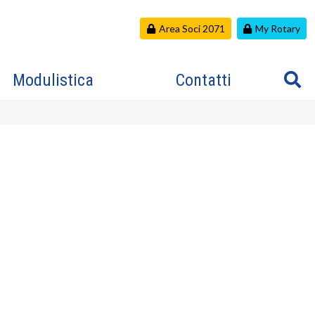
Area Soci 2071
My Rotary
Modulistica
Contatti