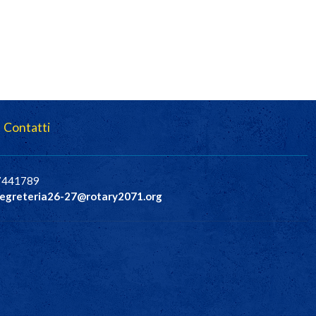
Contatti
37441789
egreteria26-27@rotary2071.org