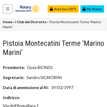
Salta al contenuto principale
Area Soci 2071
My Rotary
Navigazione principale
Briciole di pane
Home
I Club del Distretto
Pistoia Montecatini Terme 'Marino
Marini'
Pistoia Montecatini Terme 'Marino
Marini'
Presidente
Gioia BIONDI
Segretario
Sandro SIGNORINI
Data di ammissione al RI
19/03/1997
Indirizzo
Via dell'Anguillara 1