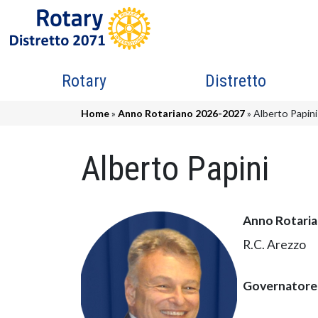
Salta al contenuto principale
Navigazione principale
Rotary
Distretto
Briciole di pane
Home
Anno Rotariano 2026-2027
Alberto Papini
Alberto Papini
Anno Rotari
R.C. Arezzo
Governatore 