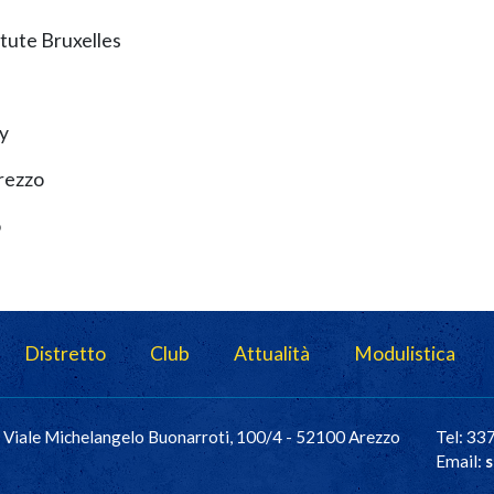
tute Bruxelles
y
rezzo
o
Distretto
Club
Attualità
Modulistica
Viale Michelangelo Buonarroti, 100/4 - 52100 Arezzo
Tel: 3
Email:
s