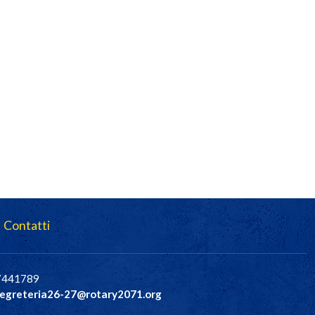
Contatti
37441789
egreteria26-27@rotary2071.org