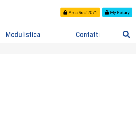
Area Soci 2071
My Rotary
Modulistica
Contatti