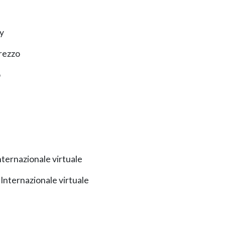
y
rezzo
o
ternazionale virtuale
nternazionale virtuale