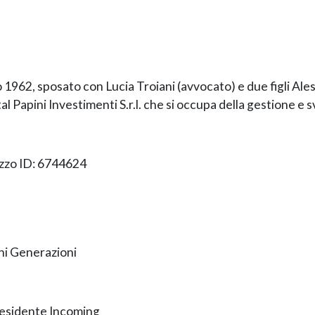
o 1962, sposato con Lucia Troiani (avvocato) e due figli Ale
tal Papini Investimenti S.r.l. che si occupa della gestione e 
zzo ID: 6744624
i Generazioni
esidente Incoming