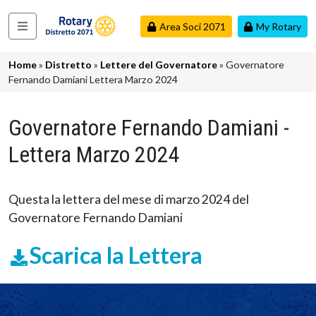
Salta al contenuto principale
Area Soci 2071
My Rotary
Navigazione principale
Briciole di pane
Home
Distretto
Lettere del Governatore
Governatore
Fernando Damiani Lettera Marzo 2024
Governatore Fernando Damiani -
Lettera Marzo 2024
Questa la lettera del mese di marzo 2024 del
Governatore Fernando Damiani
Scarica la Lettera