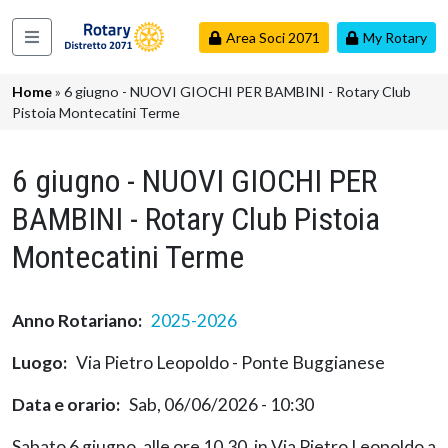
Salta al contenuto principale
Area Soci 2071
My Rotary
Navigazione principale
Briciole di pane
Home
6 giugno - NUOVI GIOCHI PER BAMBINI - Rotary Club
Pistoia Montecatini Terme
6 giugno - NUOVI GIOCHI PER
BAMBINI - Rotary Club Pistoia
Montecatini Terme
Anno Rotariano
2025-2026
Luogo
Via Pietro Leopoldo - Ponte Buggianese
Data e orario
Sab, 06/06/2026 - 10:30
Sabato 6 giugno, alle ore 10.30, in Via Pietro Leopoldo a