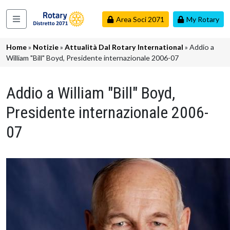
Salta al contenuto principale
Area Soci 2071
My Rotary
Navigazione principale
Briciole di pane
Home
Notizie
Attualità Dal Rotary International
Addio a
William "Bill" Boyd, Presidente internazionale 2006-07
Addio a William "Bill" Boyd,
Presidente internazionale 2006-
07