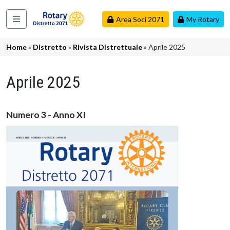
Salta al contenuto principale
Area Soci 2071
My Rotary
Navigazione principale
Briciole di pane
Home
Distretto
Rivista Distrettuale
Aprile 2025
Aprile 2025
Numero 3 - Anno XI