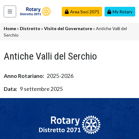
Salta al contenuto principale
Area Soci 2071
My Rotary
Navigazione principale
Briciole di pane
Home
Distretto
Visite del Governatore
Antiche Valli del
Serchio
Antiche Valli del Serchio
Anno Rotariano
2025-2026
Data
9 settembre 2025
Navigazione principale